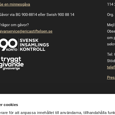
Ge en minnesgåva
114 
Gåvor via BG 900-8814 eller Swish 900 88 14
Org.
Frågor om gåvor?
Mejl
givarservice@ericastiftelsen.se
Obse
om p
sekr
Tel:
Stöd
tele
Pres
r cookies
rare för att anpassa innehållet till användarna, tillhandahålla funk