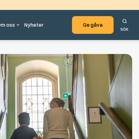
nehållet.
m oss
Nyheter
Ge gåva
SÖK