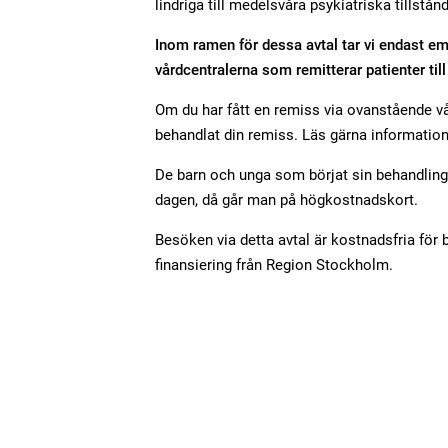
lindriga till medelsvåra psykiatriska tillstånd
Inom ramen för dessa avtal tar vi endast emo
vårdcentralerna som remitterar patienter till
Om du har fått en remiss via ovanstående vår
behandlat din remiss. Läs gärna information
De barn och unga som börjat sin behandling i
dagen, då går man på högkostnadskort.
Besöken via detta avtal är kostnadsfria för b
finansiering från Region Stockholm.