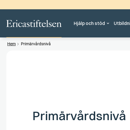
Hjälp och stöd
Utbildn
Hem
Primärvårdsnivå
Primärvårdsnivå