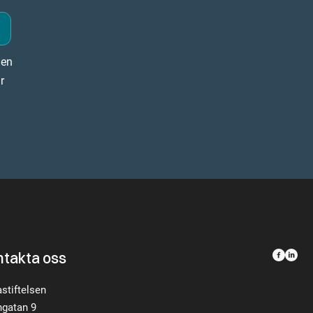
nen
r
ntakta oss
astiftelsen
gatan 9