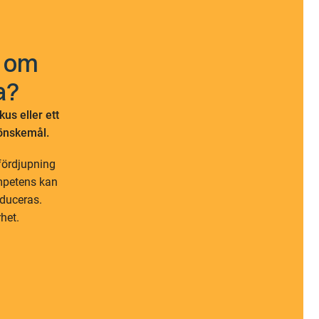
p om
a?
us eller ett
 önskemål.
fördjupning
mpetens kan
oduceras.
het.