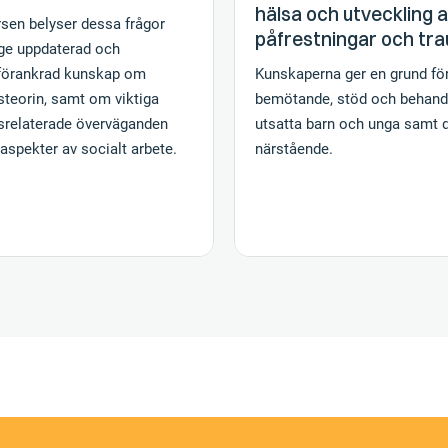
hälsa och utveckling 
rsen belyser dessa frågor
påfrestningar och tr
ge uppdaterad och
förankrad kunskap om
Kunskaperna ger en grund för
steorin, samt om viktiga
bemötande, stöd och behand
srelaterade överväganden
utsatta barn och unga samt 
aspekter av socialt arbete.
närstående.