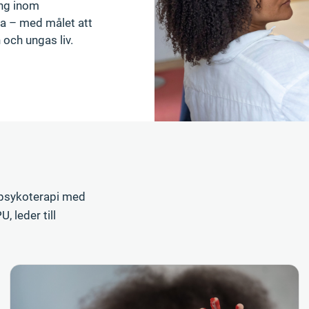
ing inom
sa – med målet att
 och ungas liv.
i psykoterapi med
 leder till