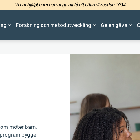
Vi har hjälpt barn och unga att få ett bättre liv sedan 1934
Hoppa till det huvudsakliga in
ing
Forskning och metodutveckling
Ge en gåva
O
 som möter barn,
ch program bygger