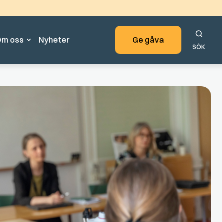
nehållet.
m oss
Nyheter
Ge gåva
SÖK