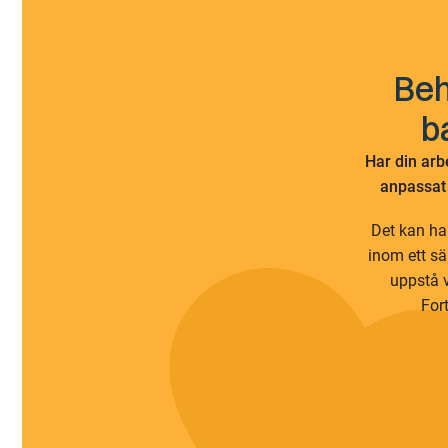
Beh
b
Har din arb
anpassat 
Det kan ha
inom ett s
uppstå v
For