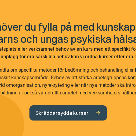
över du fylla på med kunska
arns och ungas psykiska häls
etsplats eller verksamhet behov av en kurs med ett specifikt fok
upplägg för era särskilda behov kan vi ordna kurser efter era
ndla om specifika metoder för bedömning och behandling eller 
ärskilt kunskapsområde. Behov av att stärka arbetsgruppens ko
id omorganisation, nyrekrytering eller när nya metoder ska intr
tbildning är också värdefullt i arbetet med verksamheters hållbar
Skräddarsydda kurser