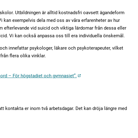
/skolor. Utbildningen är alltid kostnadsfri oavsett ägandeform
Vi kan exempelvis dela med oss av våra erfarenheter av hur
 efterlevande vid suicid och viktiga lärdomar från dessa eller
id. Vi kan också anpassa oss till era individuella önskemål.
h innefattar psykologer, läkare och psykoterapeuter, vilket
rån flera olika vinklar.
mord – För högstadiet och gymnasiet”.
tt kontakta er inom två arbetsdagar. D
et kan dröja längre med