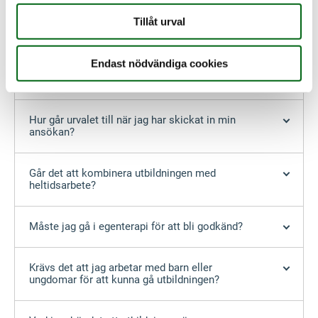
Tillåt urval
När får jag besked om jag blivit antagen?
Endast nödvändiga cookies
Vad kostar utbildningen och går det att dela upp
betalningen?
Hur går urvalet till när jag har skickat in min
ansökan?
Går det att kombinera utbildningen med
heltidsarbete?
Måste jag gå i egenterapi för att bli godkänd?
Krävs det att jag arbetar med barn eller
ungdomar för att kunna gå utbildningen?