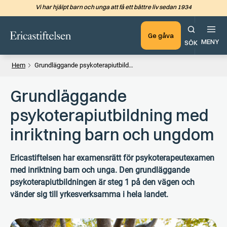
Vi har hjälpt barn och unga att få ett bättre liv sedan 1934
Hoppa till det huvudsakliga in
Ge gåva
MENY
SÖK
Hem
Grundläggande psykoterapiutbildning med inriktning barn och ungdom
Grundläggande
psykoterapiutbildning med
inriktning barn och ungdom
Ericastiftelsen har examensrätt för psykoterapeutexamen
med inriktning barn och unga. Den grundläggande
psykoterapiutbildningen är steg 1 på den vägen och
vänder sig till yrkesverksamma i hela landet.