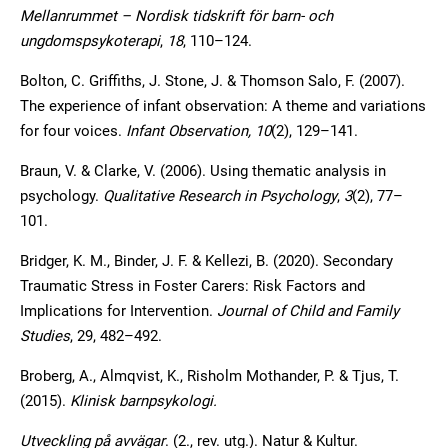
Mellanrummet – Nordisk tidskrift för barn- och
ungdomspsykoterapi
,
18
, 110–124.
Bolton, C. Griffiths, J. Stone, J. & Thomson Salo, F. (2007).
The experience of infant observation: A theme and variations
for four voices.
Infant Observation, 10
(2), 129–141.
Braun, V. & Clarke, V. (2006). Using thematic analysis in
psychology.
Qualitative Research in Psychology
,
3
(2), 77–
101.
Bridger, K. M., Binder, J. F. & Kellezi, B. (2020). Secondary
Traumatic Stress in Foster Carers: Risk Factors and
Implications for Intervention.
Journal of Child and Family
Studies
, 29, 482–492.
Broberg, A., Almqvist, K., Risholm Mothander, P. & Tjus, T.
(2015).
Klinisk barnpsykologi.
Utveckling på avvägar
. (2., rev. utg.). Natur & Kultur.