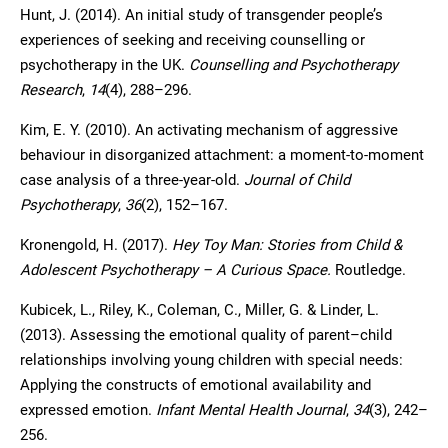
Hunt, J. (2014). An initial study of transgender people’s
experiences of seeking and receiving counselling or
psychotherapy in the UK.
Counselling and Psychotherapy
Research
,
14
(4), 288–296.
Kim, E. Y. (2010). An activating mechanism of aggressive
behaviour in disorganized attachment: a moment-to-moment
case analysis of a three-year-old.
Journal of Child
Psychotherapy
,
36
(2), 152–167.
Kronengold, H. (2017).
Hey Toy Man: Stories from Child &
Adolescent Psychotherapy –
A Curious Space.
Routledge.
Kubicek, L., Riley, K., Coleman, C., Miller, G. & Linder, L.
(2013). Assessing the emotional quality of parent–child
relationships involving young children with special needs:
Applying the constructs of emotional availability and
expressed emotion.
Infant Mental Health Journal
,
34
(3), 242–
256.