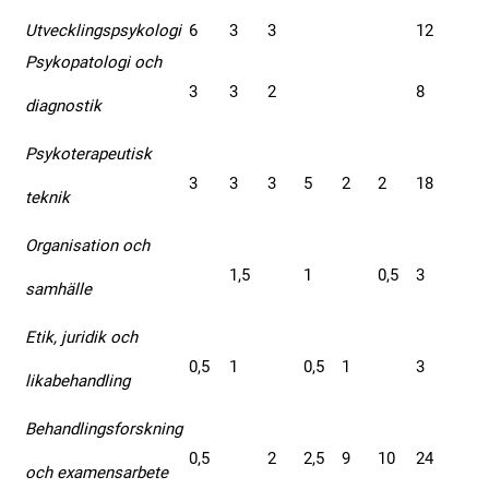
Utvecklingspsykologi
6
3
3
12
Psykopatologi och
3
3
2
8
diagnostik
Psykoterapeutisk
3
3
3
5
2
2
18
teknik
Organisation och
1,5
1
0,5
3
samhälle
Etik, juridik och
0,5
1
0,5
1
3
likabehandling
Behandlingsforskning
0,5
2
2,5
9
10
24
och examensarbete