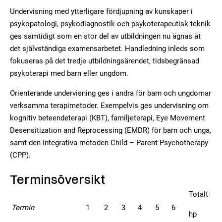
Undervisning med ytterligare fördjupning av kunskaper i
psykopatologi, psykodiagnostik och psykoterapeutisk teknik
ges samtidigt som en stor del av utbildningen nu ägnas åt
det självständiga examensarbetet. Handledning inleds som
fokuseras på det tredje utbildningsärendet, tidsbegränsad
psykoterapi med barn eller ungdom.
Orienterande undervisning ges i andra för barn och ungdomar
verksamma terapimetoder. Exempelvis ges undervisning om
kognitiv beteendeterapi (KBT), familjeterapi, Eye Movement
Desensitization and Reprocessing (EMDR) för barn och unga,
samt den integrativa metoden Child – Parent Psychotherapy
(CPP).
Terminsöversikt
Totalt
Termin
1
2
3
4
5
6
hp