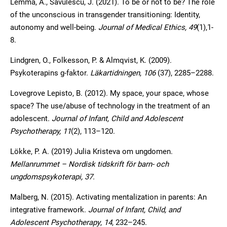
Lemma, A., Savulescu, J. (2021). To be or not to be? The role
of the unconscious in transgender transitioning: Identity,
autonomy and well-being.
Journal of Medical Ethics, 49
(1),1-
8.
Lindgren, O., Folkesson, P. & Almqvist, K. (2009).
Psykoterapins g-faktor.
Läkartidningen
,
106
(37), 2285–2288.
Lovegrove Lepisto, B. (2012). My space, your space, whose
space? The use/abuse of technology in the treatment of an
adolescent
. Journal of Infant, Child and Adolescent
Psychotherapy, 11
(2), 113–120.
Lökke, P. A. (2019) Julia Kristeva om ungdomen.
Mellanrummet – Nordisk tidskrift för barn- och
ungdomspsykoterapi, 37.
Malberg, N. (2015). Activating mentalization in parents: An
integrative framework.
Journal of Infant, Child, and
Adolescent Psychotherapy
,
14
, 232–245.