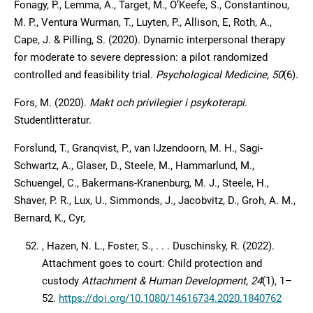
Fonagy, P., Lemma, A., Target, M., O’Keefe, S., Constantinou,
M. P., Ventura Wurman, T., Luyten, P., Allison, E, Roth, A.,
Cape, J. & Pilling, S. (2020). Dynamic interpersonal therapy
for moderate to severe depression: a pilot randomized
controlled and feasibility trial.
Psychological Medicine, 50
(6).
Fors, M. (2020).
Makt och privilegier i psykoterapi
.
Studentlitteratur.
Forslund, T., Granqvist, P., van IJzendoorn, M. H., Sagi-
Schwartz, A., Glaser, D., Steele, M., Hammarlund, M.,
Schuengel, C., Bakermans-Kranenburg, M. J., Steele, H.,
Shaver, P. R., Lux, U., Simmonds, J., Jacobvitz, D., Groh, A. M.,
Bernard, K., Cyr,
, Hazen, N. L., Foster, S., . . . Duschinsky, R. (2022).
Attachment goes to court: Child protection and
custody
Attachment & Human Development, 24
(1), 1–
52.
https://doi.org/10.1080/14616734.2020.1840762