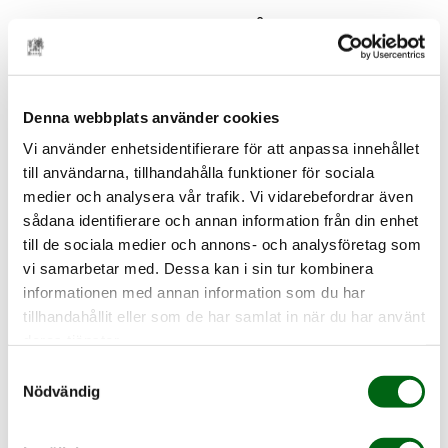
Utbildningens innehåll
Utvecklingspsykologi (12 hp) innehåller följande delkurser:
Spädbarnsobservation 3 hp
Denna webbplats använder cookies
Utvecklingspsykologi, barn 5 hp
Vi använder enhetsidentifierare för att anpassa innehållet
till användarna, tillhandahålla funktioner för sociala
Utvecklingspsykologi, ungdom 4 hp
medier och analysera vår trafik. Vi vidarebefordrar även
Psykopatologi och diagnostik (8 hp) innehåller följande
sådana identifierare och annan information från din enhet
delkurser:
till de sociala medier och annons- och analysföretag som
vi samarbetar med. Dessa kan i sin tur kombinera
Psykopatologi, barn och ungdom, 4 hp
informationen med annan information som du har
Bedömning inför psykoterapi, 4 hp
tillhandahållit eller som de har samlat in när du har använt
deras tjänster.
Psykoterapeutisk teknik (18 hp) innehåller följande delkurser:
Samtyckesval
Nödvändig
Psykoterapeutisk teknik med barn och i kontakt med
omsorgspersoner och övriga nätverk 10 hp