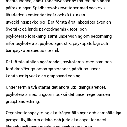
mentalisering, samt konsekvenser av trauma och andra
påfrestningar. Spädbarnsobservationer med veckovis
lärarledda seminarier ingår också i kursen
utvecklingspsykologi. Det första året inbegriper även en
översikt gällande psykodynamisk teori och
psykoterapiforskning, samt undervisning om bedömning
inför psykoterapi, psykodiagnostik, psykopatologi och
barnpsykoterapeutisk teknik.
Det första utbildningsärendet, psykoterapi med barn och
föräldrar/övriga omsorgspersoner, påbörjas under
kontinuerlig veckovis grupphandledning.
Under termin två startar det andra utbildningsärendet,
psykoterapi med ungdom, också det under regelbunden
grupphandledning.
Organisationspsykologiska frågeställningar och samhälleliga
perspektiv, liksom etiska och juridiska aspekter samt
likabehandlingsperspektiv på psykoterapi och