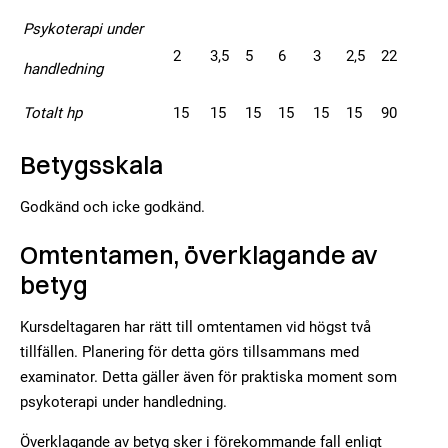
Psykoterapi under
2
3,5
5
6
3
2,5
22
handledning
Totalt hp
15
15
15
15
15
15
90
Betygsskala
Godkänd och icke godkänd.
Omtentamen, överklagande av
betyg
Kursdeltagaren har rätt till omtentamen vid högst två
tillfällen. Planering för detta görs tillsammans med
examinator. Detta gäller även för praktiska moment som
psykoterapi under handledning.
Överklagande av betyg sker i förekommande fall enligt