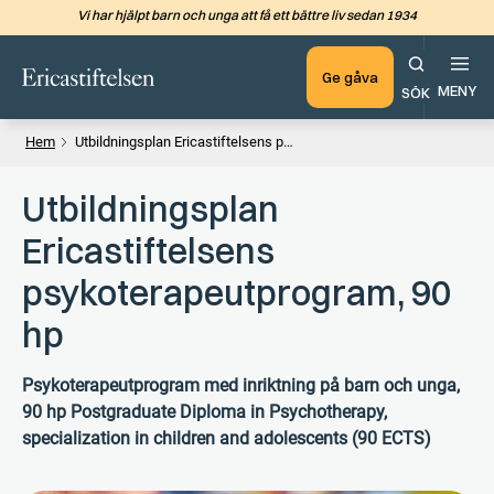
Vi har hjälpt barn och unga att få ett bättre liv sedan 1934
Hoppa till det huvudsakliga in
Ge gåva
MENY
SÖK
Hem
Utbildningsplan Ericastiftelsens psykoterapeutprogram, 90 hp
Utbildningsplan
Ericastiftelsens
psykoterapeutprogram, 90
hp
Psykoterapeutprogram med inriktning på barn och unga,
90 hp Postgraduate Diploma in Psychotherapy,
specialization in children and adolescents (90 ECTS)