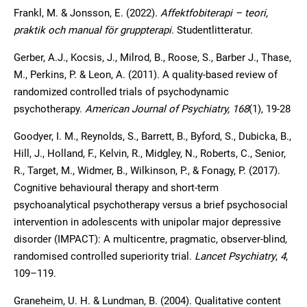
Frankl, M. & Jonsson, E. (2022).
Affektfobiterapi – teori,
praktik och manual för
gruppterapi.
Studentlitteratur.
Gerber, A.J., Kocsis, J., Milrod, B., Roose, S., Barber J., Thase,
M., Perkins, P. & Leon, A. (2011). A quality-based review of
randomized controlled trials of psychodynamic
psychotherapy.
American Journal of Psychiatry, 168
(1), 19-28
Goodyer, I. M., Reynolds, S., Barrett, B., Byford, S., Dubicka, B.,
Hill, J., Holland, F., Kelvin, R., Midgley, N., Roberts, C., Senior,
R., Target, M., Widmer, B., Wilkinson, P., & Fonagy, P. (2017).
Cognitive behavioural therapy and short-term
psychoanalytical psychotherapy versus a brief psychosocial
intervention in adolescents with unipolar major depressive
disorder (IMPACT): A multicentre, pragmatic, observer-blind,
randomised controlled superiority trial.
Lancet Psychiatry
,
4
,
109–119.
Graneheim, U. H. & Lundman, B. (2004). Qualitative content