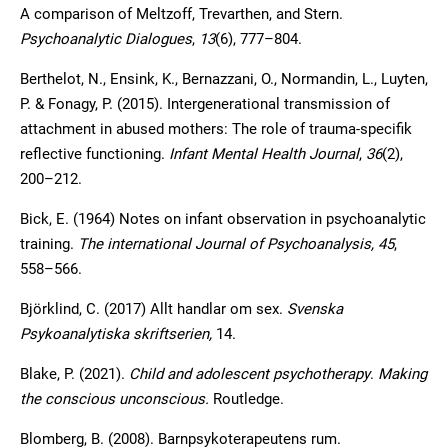
A comparison of Meltzoff, Trevarthen, and Stern.
Psychoanalytic Dialogues
,
13
(6), 777–804.
Berthelot, N., Ensink, K., Bernazzani, O., Normandin, L., Luyten,
P. & Fonagy, P. (2015). Intergenerational transmission of
attachment in abused mothers: The role of trauma-specifik
reflective functioning.
Infant Mental Health Journal
,
36
(2),
200–212.
Bick, E. (1964) Notes on infant observation in psychoanalytic
training.
The international Journal of Psychoanalysis, 45
,
558–566.
Björklind, C. (2017) Allt handlar om sex.
Svenska
Psykoanalytiska skriftserien,
14.
Blake, P. (2021).
Child and adolescent psychotherapy
.
Making
the conscious unconscious.
Routledge.
Blomberg, B. (2008). Barnpsykoterapeutens rum.