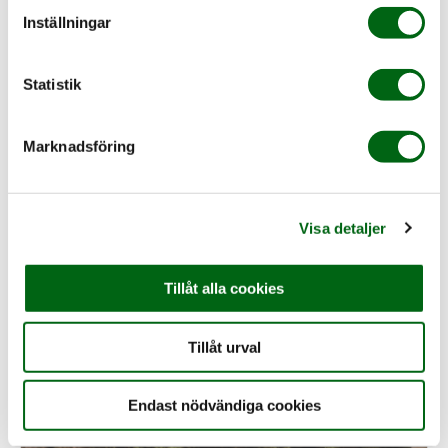
Inställningar
Krisstöd i förskola/skola efter ett inträffat
Statistik
självmord (nationellt)
Ericastiftelsen erbjuder kostnadsfritt krisstöd i
Marknadsföring
förskola/skola efter ett genomfört självmord som
påverkat barn och unga...
Visa detaljer
Läs mer
Tillåt alla cookies
Tillåt urval
Endast nödvändiga cookies