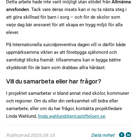
Detta arbete hade inte varit möjligt utan stödet från
Allmänna
arvsfonden
. Tack vare deras insats kan vi nu ta nästa steg i
att göra skillnad för barn i sorg – och för de skolor som
varje dag bär ansvaret för att skapa en trygg miljö för alla
elever.
På Internationella suicidpreventiva dagen vill vi därför både
uppmärksamma vikten av att förebygga självmord och
samtidigt blicka framåt: tillsammans kan vi bygga bättre
skyddsnät för de barn som drabbas allra hårdast.
Vill du samarbeta eller har frågor?
I projektet samarbetar vi bland annat med skolor, kommuner
och regioner. Om du eller din verksamhet vill bidra eller
samarbete, eller om du har frågor, kontakta projektledare
Linda Wahlund,
linda.wahlund@ericastiftelsen.se
.
Publicerad 2025.09.10
Dela nyhet