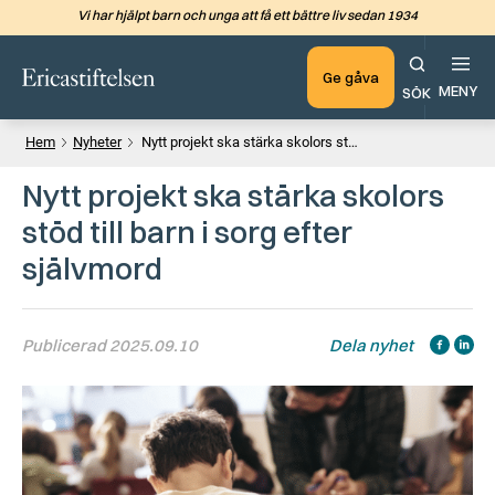
Vi har hjälpt barn och unga att få ett bättre liv sedan 1934
Hoppa till det huvudsakliga in
Ge gåva
MENY
SÖK
Hem
Nyheter
Nytt projekt ska stärka skolors stöd till barn i sorg efter självmord
Nytt projekt ska stärka skolors
stöd till barn i sorg efter
självmord
Publicerad 2025.09.10
Dela nyhet